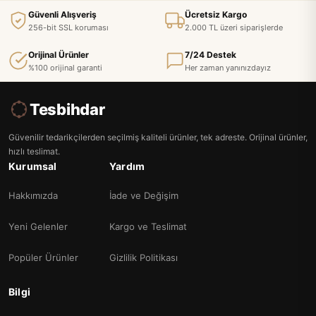
Güvenli Alışveriş
Ücretsiz Kargo
256-bit SSL koruması
2.000 TL üzeri siparişlerde
Orijinal Ürünler
7/24 Destek
%100 orijinal garanti
Her zaman yanınızdayız
Tesbihdar
Güvenilir tedarikçilerden seçilmiş kaliteli ürünler, tek adreste. Orijinal ürünler,
hızlı teslimat.
Kurumsal
Yardım
Hakkımızda
İade ve Değişim
Yeni Gelenler
Kargo ve Teslimat
Popüler Ürünler
Gizlilik Politikası
Bilgi