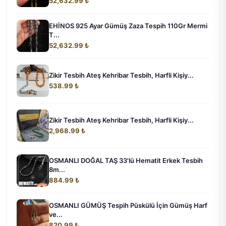
52,632.99 ₺
EHİNOS 925 Ayar Gümüş Zaza Tespih 110Gr Mermi
T...
52,632.99 ₺
Zikir Tesbih Ateş Kehribar Tesbih, Harfli Kişiy...
538.99 ₺
Zikir Tesbih Ateş Kehribar Tesbih, Harfli Kişiy...
2,968.99 ₺
OSMANLI DOĞAL TAŞ 33'lü Hematit Erkek Tesbih
8m...
884.99 ₺
OSMANLI GÜMÜŞ Tespih Püskülü İçin Gümüş Harf
ve...
820.99 ₺