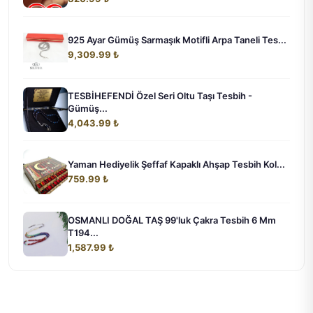
925 Ayar Gümüş Sarmaşık Motifli Arpa Taneli Tes...
9,309.99 ₺
TESBİHEFENDİ Özel Seri Oltu Taşı Tesbih -
Gümüş...
4,043.99 ₺
Yaman Hediyelik Şeffaf Kapaklı Ahşap Tesbih Kol...
759.99 ₺
OSMANLI DOĞAL TAŞ 99'luk Çakra Tesbih 6 Mm
T194...
1,587.99 ₺