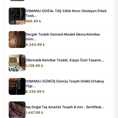
OSMANLI DOĞAL TAŞ 33lük 6mm Obsidyen Erkek
Tesb...
589.99 ₺
Dergah Tesbih Osmanlı Modeli Sıkma Kehribar
Güm...
8,343.99 ₺
Zikirmatik Kehribar Tesbih, Kişiye Özel Tasarım...
2,158.99 ₺
OSMANLI GÜMÜŞ Gümüş Tespih Delikli Ortaboy
15gr...
8,230.99 ₺
Alp Doğal Taş Ametist Tespih 8 mm - Sertifikalı...
1,447.99 ₺