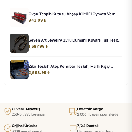
Okçu Tespih Kutusu Ahşap Kilitli El Oyması Vern...
943.99 ₺
Seven Art Jewelry 33'lü Dumanlı Kuvars Taş Tesb...
1,587.99 ₺
Zikir Tesbih Ateş Kehribar Tesbih, Harfli Kişiy...
2,968.99 ₺
Güvenli Alışveriş
Ücretsiz Kargo
256-bit SSL koruması
2.000 TL üzeri siparişlerde
Orijinal Ürünler
7/24 Destek
%100 orijinal garanti
Her zaman yanınızdayız