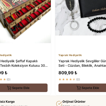
ediyelik
Yaprak Hediyelik
Hediyelik Şeffaf Kapaklı
Yaprak Hediyelik Sevgililer Gü
Tesbih Koleksiyon Kutusu 30
Seti - Cüzdan, Bileklik, Anahtar
ik
99 ₺
809,99 ₺
★★
(0)
★★★★★
(0)
Sepete Ekle
Sepete Ekle
tsiz Kargo
Orijinal Ürünler