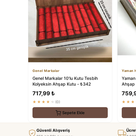
Genel Markalar
Yaman H
Genel Markalar 10'lu Kutu Tesbih
Yaman 
Kolyeksin Ahşap Kutu - ₺342
Ahşap 
Tesbihl
717,99 ₺
759,
★★★★★
(0)
★★★
Sepete Ekle
Güvenli Alışveriş
Ücre