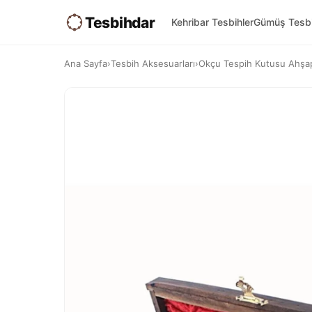
Tesbihdar
Kehribar Tesbihler
Gümüş Tesbi
Ana Sayfa
›
Tesbih Aksesuarları
›
Okçu Tespih Kutusu Ahşap K