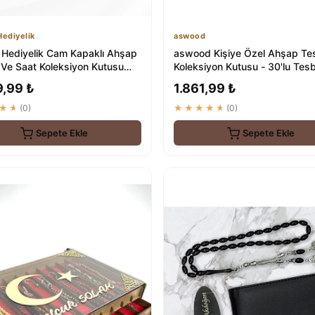
ediyelik
aswood
Hediyelik Cam Kapaklı Ahşap
aswood Kişiye Özel Ahşap Te
 Ve Saat Koleksiyon Kutusu
Koleksiyon Kutusu - 30'lu Tesb
Hediyelik
9,99 ₺
1.861,99 ₺
★★
(0)
★★★★★
(0)
Sepete Ekle
Sepete Ekle