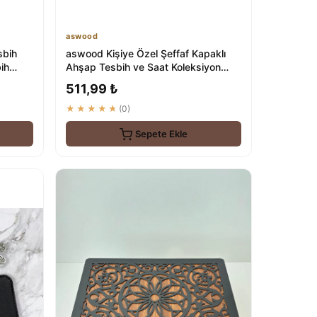
aswood
sbih
aswood Kişiye Özel Şeffaf Kapaklı
ih
Ahşap Tesbih ve Saat Koleksiyon
Kutusu
511,99 ₺
★★★★★
(0)
Sepete Ekle