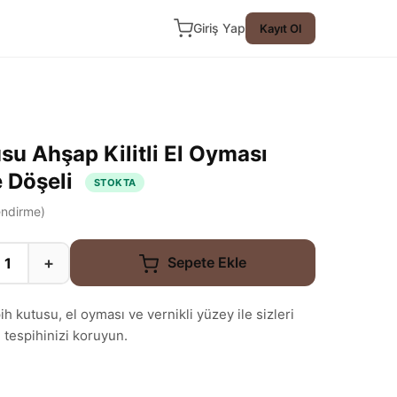
Giriş Yap
Kayıt Ol
su Ahşap Kilitli El Oyması
e Döşeli
STOKTA
ndirme)
+
Sepete Ekle
 kutusu, el oyması ve vernikli yüzey ile sizleri
e tespihinizi koruyun.