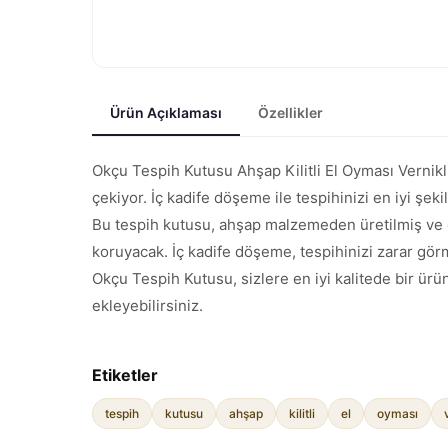
Ürün Açıklaması
Özellikler
Okçu Tespih Kutusu Ahşap Kilitli El Oyması Vernikli 
çekiyor. İç kadife döşeme ile tespihinizi en iyi şeki
Bu tespih kutusu, ahşap malzemeden üretilmiş ve e
koruyacak. İç kadife döşeme, tespihinizi zarar gö
Okçu Tespih Kutusu, sizlere en iyi kalitede bir ürün
ekleyebilirsiniz.
Etiketler
tespih
kutusu
ahşap
kilitli
el
oyması