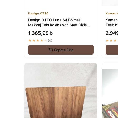
Design OTTO
Yaman H
Design OTTO Luna 64 Bölmeli
Yaman 
Makyaj Takı Koleksiyon Saat Dikiş
Tesbih
Aksesuar Tespih...
1+1
1.365,99 ₺
2.94
★★★★★
(0)
★★★
Sepete Ekle