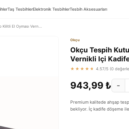
hler
Taş Tesbihler
Elektronik Tesbihler
Tesbih Aksesuarları
ilitli El Oyması Vern...
Okçu
Okçu Tespih Kutu
Vernikli Içi Kadif
★★★★★
4.57
/5 (
0
değerle
943,99 ₺
−
Premium kalitede ahşap tespih
bekliyor. İç kadife döşeme il