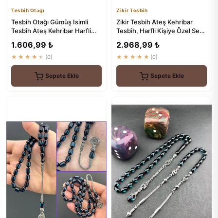
Tesbih Otağı
Zikir Tesbih
Tesbih Otağı Gümüş Isimli
Zikir Tesbih Ateş Kehribar
Tesbih Ateş Kehribar Harfli
Tesbih, Harfli Kişiye Özel Seri,
Tesbih
Sıkma Kehribar Te...
1.606,99 ₺
2.968,99 ₺
★★★★★
(0)
★★★★★
(0)
Sepete Ekle
Sepete Ekle