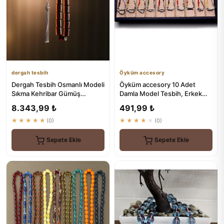
dergah tesbih
Öyküm accesory
Dergah Tesbih Osmanlı Modeli
Öyküm accesory 10 Adet
Sıkma Kehribar Gümüş
Damla Model Tesbih, Erkek
Tasarım - ₺6180
Hediyelik Tesbih
8.343,99 ₺
491,99 ₺
★★★★★
(0)
★★★★★
(0)
Sepete Ekle
Sepete Ekle