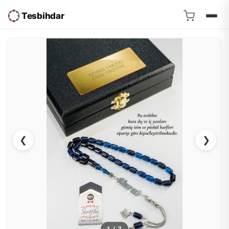
Tesbihdar
❮
❯