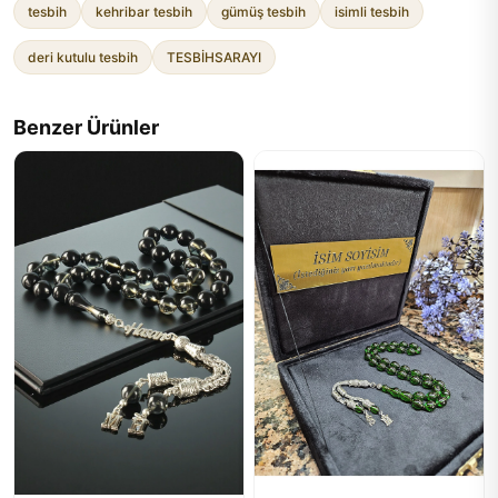
tesbih
kehribar tesbih
gümüş tesbih
isimli tesbih
deri kutulu tesbih
TESBİHSARAYI
Benzer Ürünler