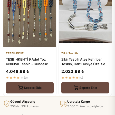
TESBİHKENTİ
Zikir Tesbih
TESBİHKENTİ 9 Adet Toz
Zikir Tesbih Ateş Kehribar
Kehribar Tesbih - Gündelik
Tesbih, Harfli Kişiye Özel Seri,
Kullanıma Güzel Çekimli
Sıkma Kehribar Te...
4.048,99 ₺
2.023,99 ₺
★★★★★
(0)
★★★★★
(0)
Sepete Ekle
Sepete Ekle
Güvenli Alışveriş
Ücretsiz Kargo
256-bit SSL koruması
2.000 TL üzeri siparişlerde