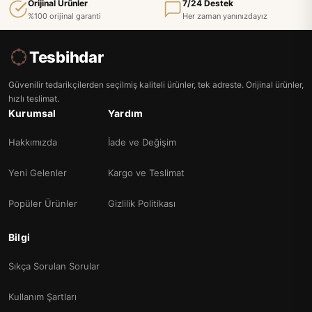
Orijinal Ürünler
7/24 Destek
%100 orijinal garanti
Her zaman yanınızdayız
Tesbihdar
Güvenilir tedarikçilerden seçilmiş kaliteli ürünler, tek adreste. Orijinal ürünler,
hızlı teslimat.
Kurumsal
Yardım
Hakkımızda
İade ve Değişim
Yeni Gelenler
Kargo ve Teslimat
Popüler Ürünler
Gizlilik Politikası
Bilgi
Sıkça Sorulan Sorular
Kullanım Şartları