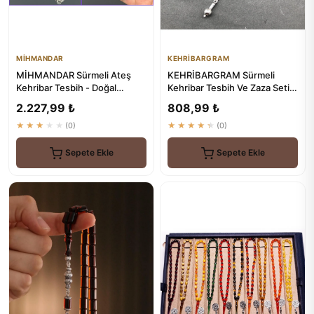
MİHMANDAR
KEHRİBARGRAM
MİHMANDAR Sürmeli Ateş
KEHRİBARGRAM Sürmeli
Kehribar Tesbih - Doğal
Kehribar Tesbih Ve Zaza Seti -
Kehribar ve Sürme
Doğal Güzellik
2.227,99 ₺
808,99 ₺
Kombinasyonu
★★★★★
(0)
★★★★★
(0)
Sepete Ekle
Sepete Ekle