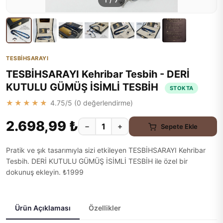
1
/
7
TESBİHSARAYI
TESBİHSARAYI Kehribar Tesbih - DERİ
KUTULU GÜMÜŞ İSİMLİ TESBİH
STOKTA
★★★★★
4.75
/5 (
0
değerlendirme)
2.698,99 ₺
−
+
Sepete Ekle
Pratik ve şık tasarımıyla sizi etkileyen TESBİHSARAYI Kehribar
Tesbih. DERİ KUTULU GÜMÜŞ İSİMLİ TESBİH ile özel bir
dokunuş ekleyin. ₺1999
Ürün Açıklaması
Özellikler