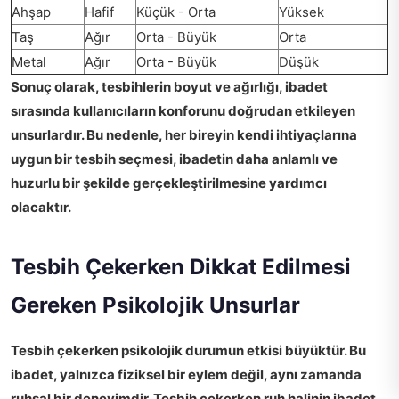
Ahşap
Hafif
Küçük - Orta
Yüksek
Taş
Ağır
Orta - Büyük
Orta
Metal
Ağır
Orta - Büyük
Düşük
Sonuç olarak,
tesbihlerin boyut ve ağırlığı
, ibadet
sırasında kullanıcıların konforunu doğrudan etkileyen
unsurlardır. Bu nedenle, her bireyin kendi ihtiyaçlarına
uygun bir tesbih seçmesi, ibadetin daha anlamlı ve
huzurlu bir şekilde gerçekleştirilmesine yardımcı
olacaktır.
Tesbih Çekerken Dikkat Edilmesi
Gereken Psikolojik Unsurlar
Tesbih çekerken psikolojik durumun etkisi büyüktür.
Bu
ibadet, yalnızca fiziksel bir eylem değil, aynı zamanda
ruhsal bir deneyimdir. Tesbih çekerken ruh halinin ibadet