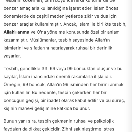
Tesbihin kökenleri, tarih boyunca farklı kültürlerde de
benzer amaçlarla kullanıldığına işaret eder. İslam öncesi
dönemlerde de çeşitli medeniyetlerde zikir ve dua için
benzer araçlar kullanılmıştır. Ancak, İslam ile birlikte tesbih,
Allah'ı anma
ve O'na yönelme konusunda özel bir anlam
kazanmıştır. Müslümanlar, tesbih sayesinde Allah'ın
isimlerini ve sıfatlarını hatırlayarak ruhsal bir derinlik
yaşarlar.
Tesbih, genellikle 33, 66 veya 99 boncuktan oluşur ve bu
sayılar, İslam inancındaki önemli rakamlarla ilişkilidir.
Örneğin, 99 boncuk, Allah'ın 99 isminden her birini anmak
için kullanılır. Bu nedenle, tesbih çekerken her bir
boncuğun geçişi, bir ibadet olarak kabul edilir ve bu süreç,
kişinin manevi gelişimine katkıda bulunur.
Bunun yanı sıra, tesbih çekmenin ruhsal ve psikolojik
faydaları da dikkat çekicidir. Zihni sakinleştirme, stres