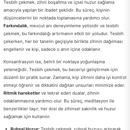
Tesbih çekmek, zihni boşaltma ve içsel huzur sağlama
amacıyla yapılan bir ibadet şeklidir. Bu süreç, kişinin
düşüncelerini bir noktada toplamasına yardımcı olur.
Farkındalık
, mevcut anı deneyimleme yetisidir ve tesbih
çekmek, bu farkındalığı artırmanın etkili bir yoludur. Tesbih
çekerken, her bir tanelin geçişiyle birlikte zihnin dağılması
engellenir ve kişi, sadece o anın içine odaklanır.
Konsantrasyon ise, belirli bir noktaya yoğunlaşma
yeteneğidir. Tesbih çekmek, bu beceriyi geliştirmek için
düzenli bir pratik sunar. Zamanla, kişi zihnini daha iyi kontrol
etmeyi öğrenir ve dikkatini dağıtan unsurları minimize eder.
Ritmik hareketler
ve tekrar eden dualar, zihnin
odaklanmasına yardımcı olur. Bu süreç, meditasyon ile
benzerlikler taşır; her ikisi de zihinsel sakinlik ve huzur
sağlamak için kullanılır.
Ruhsal Huzur:
Tesbih çekmek, ruhsal huzuru artırarak