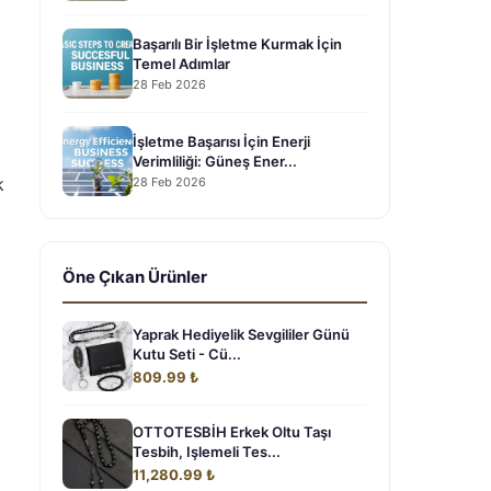
Başarılı Bir İşletme Kurmak İçin
Temel Adımlar
28 Feb 2026
İşletme Başarısı İçin Enerji
Verimliliği: Güneş Ener...
k
28 Feb 2026
Öne Çıkan Ürünler
Yaprak Hediyelik Sevgililer Günü
Kutu Seti - Cü...
809.99 ₺
OTTOTESBİH Erkek Oltu Taşı
Tesbih, Işlemeli Tes...
11,280.99 ₺