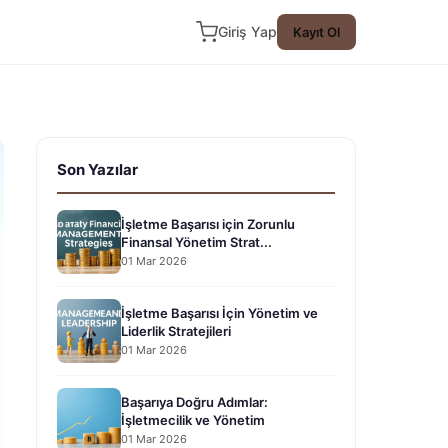
Giriş Yap
Kayıt Ol
Son Yazılar
İşletme Başarısı için Zorunlu
Finansal Yönetim Strat...
01 Mar 2026
İşletme Başarısı İçin Yönetim ve
Liderlik Stratejileri
01 Mar 2026
Başarıya Doğru Adımlar:
İşletmecilik ve Yönetim
01 Mar 2026