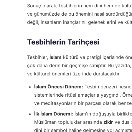
Sonuç olarak, tesbihlerin hem dini hem de kültür
ve günümüzde de bu önemini nasıl sürdürdüğünü
değil, insanların inançlarını, geleneklerini ve kü
Tesbihlerin Tarihçesi
Tesbihler,
İslam
kültürü ve pratiği içerisinde öne
çok daha derin bir geçmişe sahiptir. Bu yazıda, t
ve kültürel önemleri üzerinde durulacaktır.
İslam Öncesi Dönem:
Tesbih benzeri nesnel
sistemlerinde ritüel amaçlarla yaygındı. Örn
ve meditasyonların bir parçası olarak benzer 
İlk İslam Dönemi:
İslam'ın doğuşuyla birlikte
Müslüman topluluklar arasında
zikir
ve dua s
dini bir sembol haline gelmesine yol açmıştır