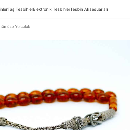
hler
Taş Tesbihler
Elektronik Tesbihler
Tesbih Aksesuarları
ünümüze Yolculuk