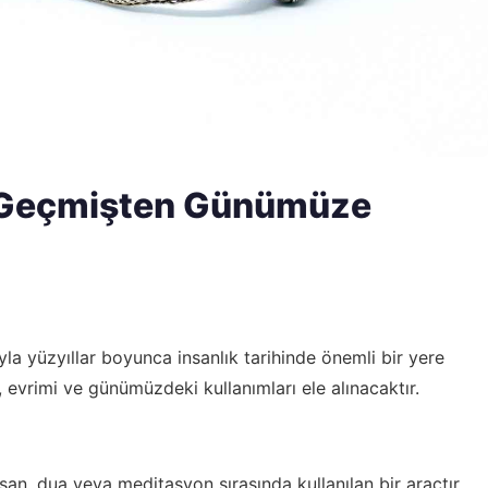
i: Geçmişten Günümüze
yla yüzyıllar boyunca insanlık tarihinde önemli bir yere
, evrimi ve günümüzdeki kullanımları ele alınacaktır.
an, dua veya meditasyon sırasında kullanılan bir araçtır.