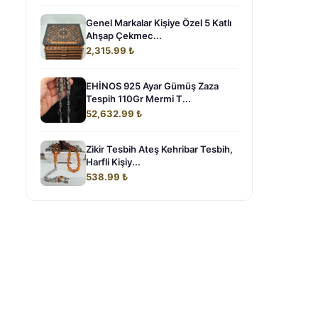
Genel Markalar Kişiye Özel 5 Katlı
Ahşap Çekmec...
2,315.99 ₺
EHİNOS 925 Ayar Gümüş Zaza
Tespih 110Gr Mermi T...
52,632.99 ₺
Zikir Tesbih Ateş Kehribar Tesbih,
Harfli Kişiy...
538.99 ₺