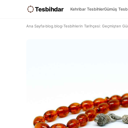
Tesbihdar
Kehribar Tesbihler
Gümüş Tesbi
Ana Sayfa
›
blog.blog
›
Tesbihlerin Tarihçesi: Geçmişten G