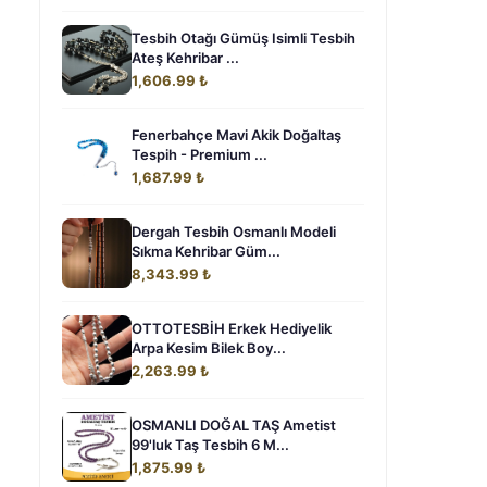
Tesbih Otağı Gümüş Isimli Tesbih
Ateş Kehribar ...
1,606.99 ₺
Fenerbahçe Mavi Akik Doğaltaş
Tespih - Premium ...
1,687.99 ₺
Dergah Tesbih Osmanlı Modeli
Sıkma Kehribar Güm...
8,343.99 ₺
OTTOTESBİH Erkek Hediyelik
Arpa Kesim Bilek Boy...
2,263.99 ₺
OSMANLI DOĞAL TAŞ Ametist
99'luk Taş Tesbih 6 M...
1,875.99 ₺