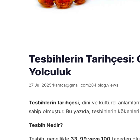
Tesbihlerin Tarihçes
Yolculuk
27 Jul 2025
rkaraca@gmail.com
284 blog.views
Tesbihlerin tarihçesi,
dini ve kültürel anlamları
sahip olmuştur. Bu yazıda, tesbihlerin kökenleri
Tesbih Nedir?
Tesbih, genellikle
33, 99 veya 100
taneden oluş