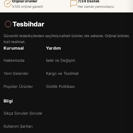
Orijinal Ürünler
7/24 Destek
%100 orijinal garanti
Her zaman yanınızdayız
Tesbihdar
Güvenilir tedarikçilerden seçilmiş kaliteli ürünler, tek adreste. Orijinal ürünler,
hızlı teslimat.
Kurumsal
Yardım
Hakkımızda
İade ve Değişim
Yeni Gelenler
Kargo ve Teslimat
Popüler Ürünler
Gizlilik Politikası
Bilgi
Sıkça Sorulan Sorular
Kullanım Şartları