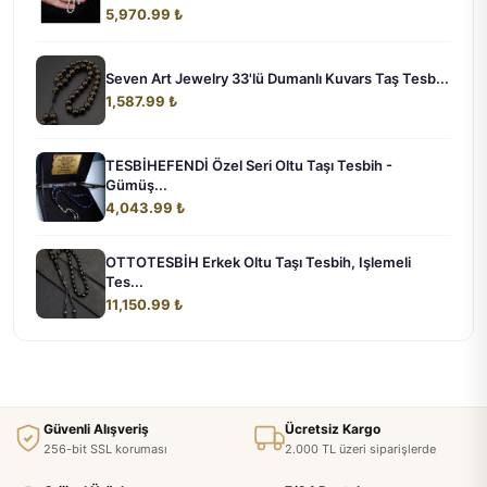
5,970.99 ₺
Seven Art Jewelry 33'lü Dumanlı Kuvars Taş Tesb...
1,587.99 ₺
TESBİHEFENDİ Özel Seri Oltu Taşı Tesbih -
Gümüş...
4,043.99 ₺
OTTOTESBİH Erkek Oltu Taşı Tesbih, Işlemeli
Tes...
11,150.99 ₺
Güvenli Alışveriş
Ücretsiz Kargo
256-bit SSL koruması
2.000 TL üzeri siparişlerde