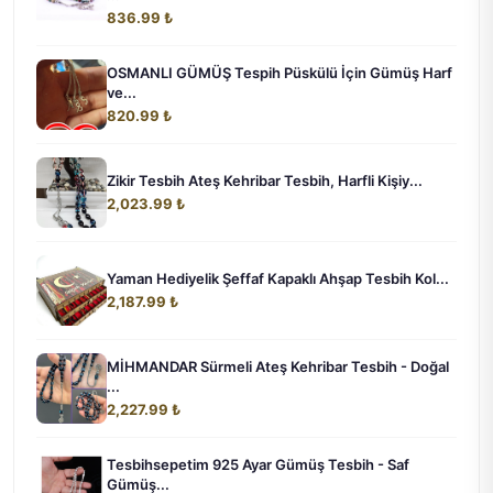
836.99 ₺
OSMANLI GÜMÜŞ Tespih Püskülü İçin Gümüş Harf
ve...
820.99 ₺
Zikir Tesbih Ateş Kehribar Tesbih, Harfli Kişiy...
2,023.99 ₺
Yaman Hediyelik Şeffaf Kapaklı Ahşap Tesbih Kol...
2,187.99 ₺
MİHMANDAR Sürmeli Ateş Kehribar Tesbih - Doğal
...
2,227.99 ₺
Tesbihsepetim 925 Ayar Gümüş Tesbih - Saf
Gümüş...