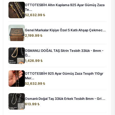
OTTOTESBİH Altın Kaplama 925 Ayar Gümüş Zaza
Te...
52,632.99 ₺
Genel Markalar Kişiye Özel 5 Katlı Ahşap Çekmec...
2,199.99 ₺
OSMANLI DOĞAL TAŞ Sitrin Tesbih 33lük - 8mm -
Ö...
1,426.99 ₺
OTTOTESBİH 925 Ayar Gümüş Zaza Tespih 110gr
Mer...
52,632.99 ₺
Osmanlı Doğal Taş 33lük Erkek Tesbih 8mm - Gri ...
613.99 ₺