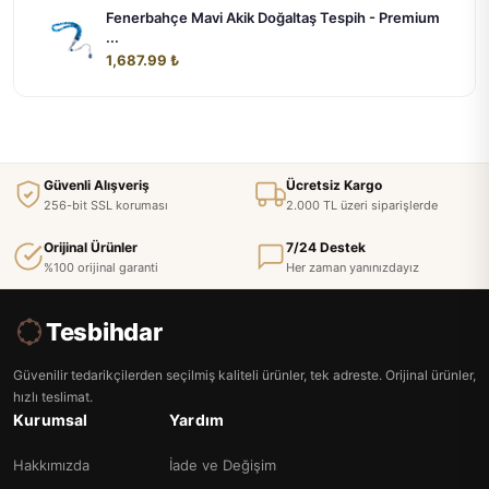
Fenerbahçe Mavi Akik Doğaltaş Tespih - Premium
...
1,687.99 ₺
Güvenli Alışveriş
Ücretsiz Kargo
256-bit SSL koruması
2.000 TL üzeri siparişlerde
Orijinal Ürünler
7/24 Destek
%100 orijinal garanti
Her zaman yanınızdayız
Tesbihdar
Güvenilir tedarikçilerden seçilmiş kaliteli ürünler, tek adreste. Orijinal ürünler,
hızlı teslimat.
Kurumsal
Yardım
Hakkımızda
İade ve Değişim