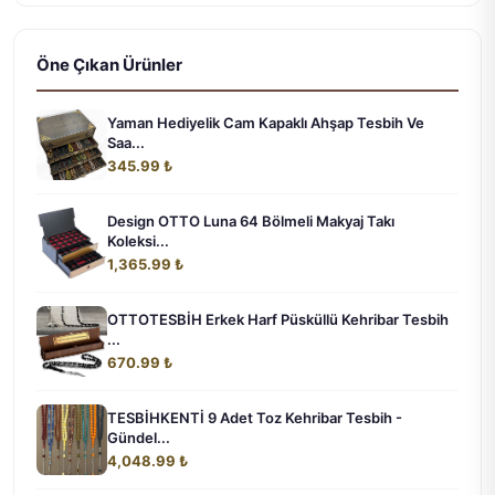
Öne Çıkan Ürünler
Yaman Hediyelik Cam Kapaklı Ahşap Tesbih Ve
Saa...
345.99 ₺
Design OTTO Luna 64 Bölmeli Makyaj Takı
Koleksi...
1,365.99 ₺
OTTOTESBİH Erkek Harf Püsküllü Kehribar Tesbih
...
670.99 ₺
TESBİHKENTİ 9 Adet Toz Kehribar Tesbih -
Gündel...
4,048.99 ₺