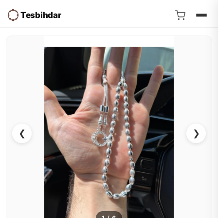
Tesbihdar
❮
❯