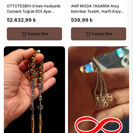
OTTOTESBİH Erkek Hediyelik
ANP MODA TASARIM Ateş
Osmanlı Tuğralı 925 Ayar
Kehribar Tesbih, Harfli Kişiye
Gümüş Tespih
Özel Seri, Sıkma Kehriba...
52.632,99 ₺
539,99 ₺
Sepete Ekle
Sepete Ekle