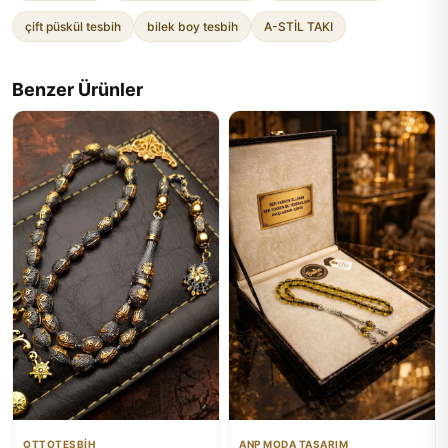
çift püskül tesbih
bilek boy tesbih
A-STİL TAKI
Benzer Ürünler
OTTOTESBİH
ANP MODA TASARIM