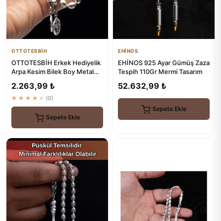
OTTOTESBİH
EHİNOS
OTTOTESBİH Erkek Hediyelik
EHİNOS 925 Ayar Gümüş Zaza
Arpa Kesim Bilek Boy Metal
Tespih 110Gr Mermi Tasarım
Tesbih - Gümüş Tesbihler
2.263,99 ₺
52.632,99 ₺
★★★★★
(0)
Sepete Ekle
Sepete Ekle