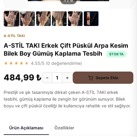
1
/
6
A-STİL TAKI
A-STİL TAKI Erkek Çift Püskül Arpa Kesim
Bilek Boy Gümüş Kaplama Tesbih
STOKTA
★★★★★
4.55
/5 (
0
değerlendirme)
484,99 ₺
−
+
Sepete Ekle
Prestijli ve şık tasarımıyla dikkat çeken A-STİL TAKI erkek
tesbihi, gümüş kaplama ile zengin bir görünüm sunuyor. Bilek
boyu ve çift püskül özelliği ile kullanıcıya rahatlık ve stil sağlıyor.
Ürün Açıklaması
Özellikler