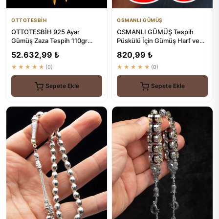
OTTOTESBİH
OSMANLI GÜMÜŞ
OTTOTESBİH 925 Ayar
OSMANLI GÜMÜŞ Tespih
Gümüş Zaza Tespih 110gr
Püskülü İçin Gümüş Harf ve
Mermi Tasarım
Şekil - Premium Kalite
52.632,99 ₺
820,99 ₺
★★★★★
(0)
★★★★★
(0)
Sepete Ekle
Sepete Ekle