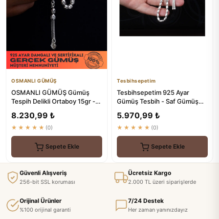
OSMANLI GÜMÜŞ
Tesbihsepetim
OSMANLI GÜMÜŞ Gümüş
Tesbihsepetim 925 Ayar
Tespih Delikli Ortaboy 15gr -
Gümüş Tesbih - Saf Gümüş
Pratik ve Stil
Tesbih
8.230,99 ₺
5.970,99 ₺
★★★★★
(0)
★★★★★
(0)
Sepete Ekle
Sepete Ekle
Güvenli Alışveriş
Ücretsiz Kargo
256-bit SSL koruması
2.000 TL üzeri siparişlerde
Orijinal Ürünler
7/24 Destek
%100 orijinal garanti
Her zaman yanınızdayız