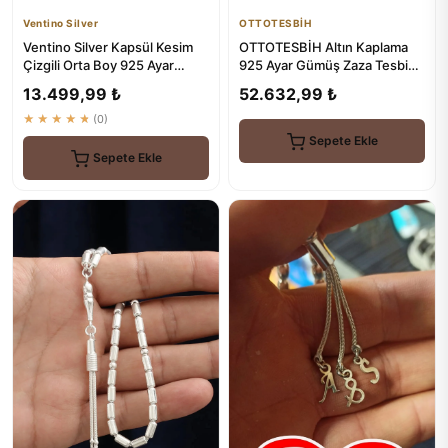
Ventino Silver
OTTOTESBİH
Ventino Silver Kapsül Kesim
OTTOTESBİH Altın Kaplama
Çizgili Orta Boy 925 Ayar
925 Ayar Gümüş Zaza Tesbih,
Gümüş Tespih VET-0097
Isimli Zaza Tespih
13.499,99 ₺
52.632,99 ₺
★★★★★
(0)
Sepete Ekle
Sepete Ekle