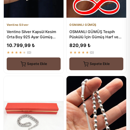
Ventino Silver
OSMANLI GÜMÜŞ
Ventino Silver Kapsül Kesim
OSMANLI GÜMÜŞ Tespih
Orta Boy 925 Ayar Gümüş
Püskülü İçin Gümüş Harf ve
Tespih VET-0096
Şekil - Premium Kalite
10.799,99 ₺
820,99 ₺
★★★★★
(0)
★★★★★
(0)
Sepete Ekle
Sepete Ekle