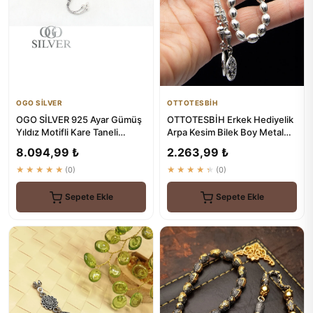
OGO SİLVER
OTTOTESBİH
OGO SİLVER 925 Ayar Gümüş
OTTOTESBİH Erkek Hediyelik
Yıldız Motifli Kare Taneli
Arpa Kesim Bilek Boy Metal
Tesbih - El İşçiliği
Tesbih - Gümüş Tesbihler
8.094,99 ₺
2.263,99 ₺
★★★★★
(0)
★★★★★
(0)
Sepete Ekle
Sepete Ekle