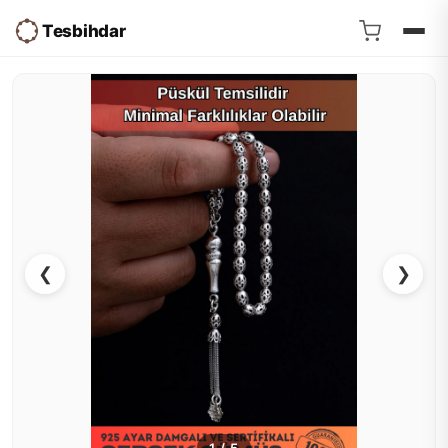
Tesbihdar
❮
❯