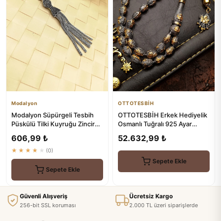
Modalyon
OTTOTESBİH
Modalyon Süpürgeli Tesbih
OTTOTESBİH Erkek Hediyelik
Püskülü Tilki Kuyruğu Zincir
Osmanlı Tuğralı 925 Ayar
925 Ayar Gümüş Kaplama
Gümüş Tespih
606,99 ₺
52.632,99 ₺
★★★★★
(0)
Sepete Ekle
Sepete Ekle
Güvenli Alışveriş
Ücretsiz Kargo
256-bit SSL koruması
2.000 TL üzeri siparişlerde