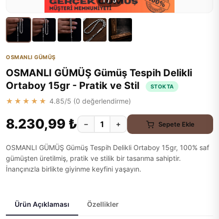
1
/
5
OSMANLI GÜMÜŞ
OSMANLI GÜMÜŞ Gümüş Tespih Delikli
Ortaboy 15gr - Pratik ve Stil
STOKTA
★★★★★
4.85
/5 (
0
değerlendirme)
8.230,99 ₺
−
+
Sepete Ekle
OSMANLI GÜMÜŞ Gümüş Tespih Delikli Ortaboy 15gr, 100% saf
gümüşten üretilmiş, pratik ve stilik bir tasarıma sahiptir.
İnançınızla birlikte giyinme keyfini yaşayın.
Ürün Açıklaması
Özellikler