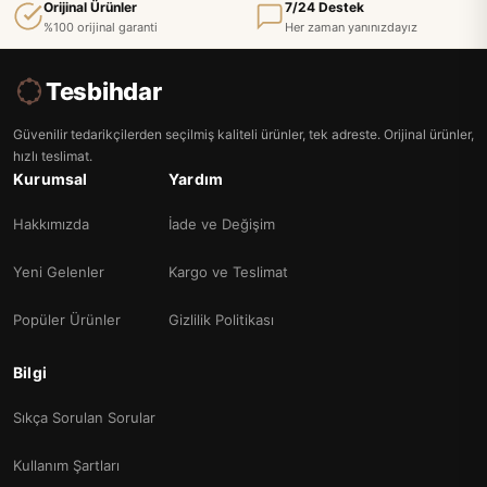
Orijinal Ürünler
7/24 Destek
%100 orijinal garanti
Her zaman yanınızdayız
Tesbihdar
Güvenilir tedarikçilerden seçilmiş kaliteli ürünler, tek adreste. Orijinal ürünler,
hızlı teslimat.
Kurumsal
Yardım
Hakkımızda
İade ve Değişim
Yeni Gelenler
Kargo ve Teslimat
Popüler Ürünler
Gizlilik Politikası
Bilgi
Sıkça Sorulan Sorular
Kullanım Şartları