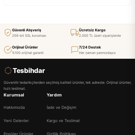
Güvenli Alışveriş
Ücretsiz Kargo
256-bit SSL koruması
2.000 TL üzeri siparişlerde
Orijinal Ürünler
7/24 Destek
%100 orijinal garanti
Her zaman yanınızdayız
Tesbihdar
Güvenilir tedarikçilerden seçilmiş kaliteli ürünler, tek adreste. Orijinal ürünler,
hızlı teslimat.
Kurumsal
Yardım
Hakkımızda
İade ve Değişim
Yeni Gelenler
Kargo ve Teslimat
Popüler Ürünler
Gizlilik Politikası