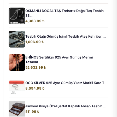
OSMANLI DOĞAL TAŞ Trehartz Doğal Taş Tesbih
33l...
4,383.99 ₺
Tesbih Otağı Gümüş Isimli Tesbih Ateş Kehribar ...
1,606.99 ₺
EHİNOS Sertifikalı 925 Ayar Gümüş Mermi
Tasarım...
52,632.99 ₺
OGO SİLVER 925 Ayar Gümüş Yıldız Motifli Kare T...
8,094.99 ₺
aswood Kişiye Özel Şeffaf Kapaklı Ahşap Tesbih ...
511.99 ₺