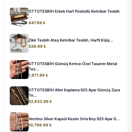
OTTOTESBİH Erkek Harf Püsküllü Kehribar Tesbih
...
647.99 ₺
Zikir Tesbih Ateş Kehribar Tesbih, Harfli Kişiy...
538.99 ₺
OTTOTESBİH Gümüş Kırmızı Özel Tasarım Metal
Tes...
1,871.99 ₺
OTTOTESBİH Altın Kaplama 925 Ayar Gümüş Zaza
Te...
52,632.99 ₺
Ventino Silver Kapsül Kesim Orta Boy 925 Ayar G...
10,799.99 ₺