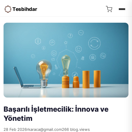
Tesbihdar
Başarılı İşletmecilik: İnnova ve
Yönetim
28 Feb 2026
rkaraca@gmail.com
266 blog.views