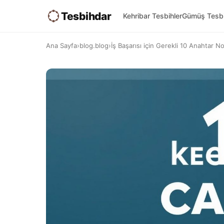
Tesbihdar
Kehribar Tesbihler
Gümüş Tesbi
Ana Sayfa
›
blog.blog
›
İş Başarısı için Gerekli 10 Anahtar N