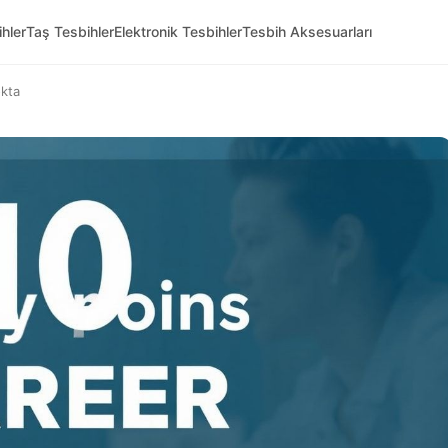
hler
Taş Tesbihler
Elektronik Tesbihler
Tesbih Aksesuarları
okta