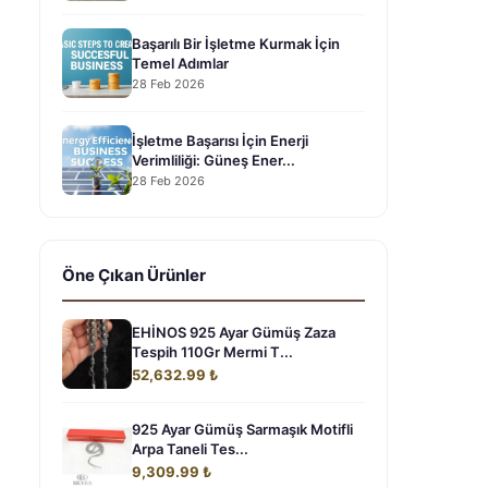
Başarılı Bir İşletme Kurmak İçin
Temel Adımlar
28 Feb 2026
İşletme Başarısı İçin Enerji
Verimliliği: Güneş Ener...
28 Feb 2026
Öne Çıkan Ürünler
EHİNOS 925 Ayar Gümüş Zaza
Tespih 110Gr Mermi T...
52,632.99 ₺
925 Ayar Gümüş Sarmaşık Motifli
Arpa Taneli Tes...
9,309.99 ₺