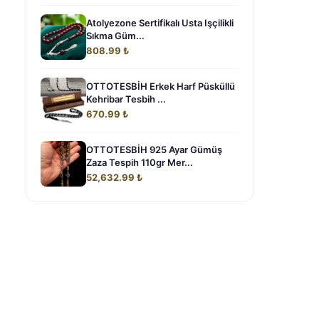
Atolyezone Sertifikalı Usta Işçilikli
Sıkma Güm...
808.99 ₺
OTTOTESBİH Erkek Harf Püsküllü
Kehribar Tesbih ...
670.99 ₺
OTTOTESBİH 925 Ayar Gümüş
Zaza Tespih 110gr Mer...
52,632.99 ₺