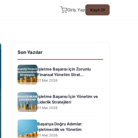
Giriş Yap
Kayıt Ol
Son Yazılar
İşletme Başarısı için Zorunlu
Finansal Yönetim Strat...
01 Mar 2026
İşletme Başarısı İçin Yönetim ve
Liderlik Stratejileri
01 Mar 2026
Başarıya Doğru Adımlar:
İşletmecilik ve Yönetim
01 Mar 2026