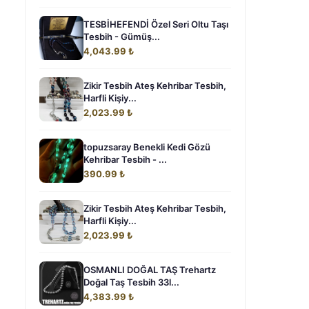
TESBİHEFENDİ Özel Seri Oltu Taşı
Tesbih - Gümüş...
4,043.99 ₺
Zikir Tesbih Ateş Kehribar Tesbih,
Harfli Kişiy...
2,023.99 ₺
topuzsaray Benekli Kedi Gözü
Kehribar Tesbih - ...
390.99 ₺
Zikir Tesbih Ateş Kehribar Tesbih,
Harfli Kişiy...
2,023.99 ₺
OSMANLI DOĞAL TAŞ Trehartz
Doğal Taş Tesbih 33l...
4,383.99 ₺