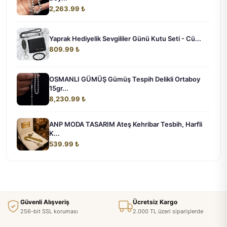
2,263.99 ₺
Yaprak Hediyelik Sevgililer Günü Kutu Seti - Cü...
809.99 ₺
OSMANLI GÜMÜŞ Gümüş Tespih Delikli Ortaboy
15gr...
8,230.99 ₺
ANP MODA TASARIM Ateş Kehribar Tesbih, Harfli
K...
539.99 ₺
Güvenli Alışveriş
Ücretsiz Kargo
256-bit SSL koruması
2.000 TL üzeri siparişlerde