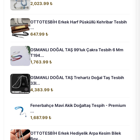
2,023.99 ₺
OTTOTESBİH Erkek Harf Püsküllü Kehribar Tesbih
...
647.99 ₺
OSMANLI DOĞAL TAŞ 99'luk Çakra Tesbih 6 Mm
T194...
1,763.99 ₺
OSMANLI DOĞAL TAŞ Trehartz Doğal Taş Tesbih
33l...
4,383.99 ₺
Fenerbahçe Mavi Akik Doğaltaş Tespih - Premium
...
1,687.99 ₺
OTTOTESBİH Erkek Hediyelik Arpa Kesim Bilek
Boy...