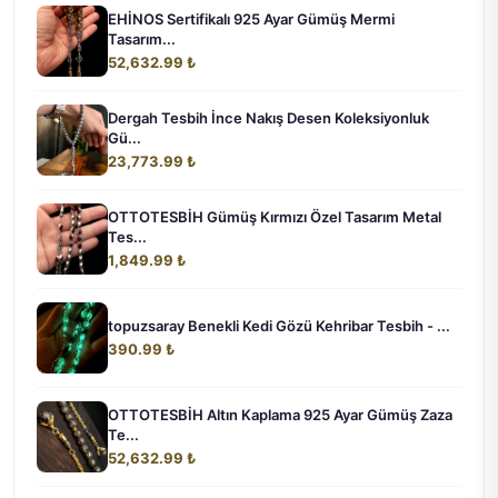
EHİNOS Sertifikalı 925 Ayar Gümüş Mermi
Tasarım...
52,632.99 ₺
Dergah Tesbih İnce Nakış Desen Koleksiyonluk
Gü...
23,773.99 ₺
OTTOTESBİH Gümüş Kırmızı Özel Tasarım Metal
Tes...
1,849.99 ₺
topuzsaray Benekli Kedi Gözü Kehribar Tesbih - ...
390.99 ₺
OTTOTESBİH Altın Kaplama 925 Ayar Gümüş Zaza
Te...
52,632.99 ₺