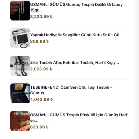
OSMANLI GÜMÜŞ Gümüş Tespih Delikli Ortaboy
15gr...
8,230.99 ₺
Yaprak Hediyelik Sevgililer Günü Kutu Seti - Cü...
809.99 ₺
Zikir Tesbih Ateş Kehribar Tesbih, Harfli Kişiy...
2,023.99 ₺
TESBİHEFENDİ Özel Seri Oltu Taşı Tesbih -
Gümüş...
4,043.99 ₺
OSMANLI GÜMÜŞ Tespih Püskülü İçin Gümüş Harf
ve...
820.99 ₺