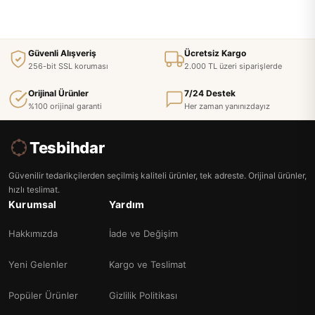
Güvenli Alışveriş
Ücretsiz Kargo
256-bit SSL koruması
2.000 TL üzeri siparişlerde
Orijinal Ürünler
7/24 Destek
%100 orijinal garanti
Her zaman yanınızdayız
Tesbihdar
Güvenilir tedarikçilerden seçilmiş kaliteli ürünler, tek adreste. Orijinal ürünler,
hızlı teslimat.
Kurumsal
Yardım
Hakkımızda
İade ve Değişim
Yeni Gelenler
Kargo ve Teslimat
Popüler Ürünler
Gizlilik Politikası