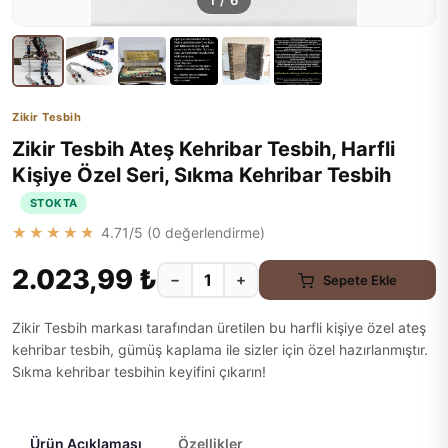
1
/
6
Zikir Tesbih
Zikir Tesbih Ateş Kehribar Tesbih, Harfli
Kişiye Özel Seri, Sıkma Kehribar Tesbih
STOKTA
★★★★★
4.71
/5 (
0
değerlendirme)
2.023,99 ₺
−
+
Sepete Ekle
Zikir Tesbih markası tarafından üretilen bu harfli kişiye özel ateş
kehribar tesbih, gümüş kaplama ile sizler için özel hazırlanmıştır.
Sıkma kehribar tesbihin keyifini çıkarın!
Ürün Açıklaması
Özellikler