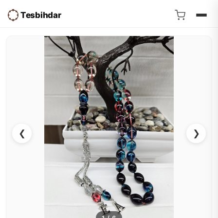
Tesbihdar
❮
❯