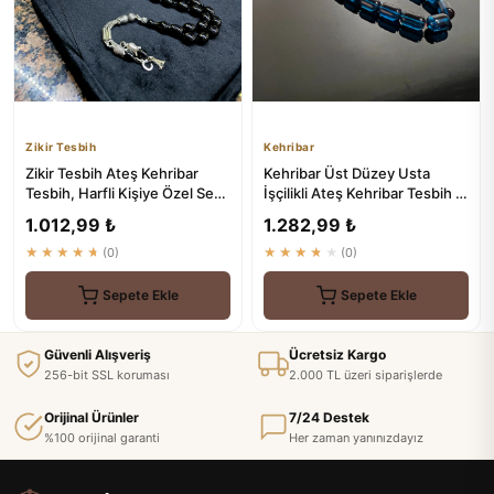
Zikir Tesbih
Kehribar
Zikir Tesbih Ateş Kehribar
Kehribar Üst Düzey Usta
Tesbih, Harfli Kişiye Özel Seri,
İşçilikli Ateş Kehribar Tesbih -
Sıkma Kehribar Te...
Kehribar
1.012,99 ₺
1.282,99 ₺
★★★★★
(0)
★★★★★
(0)
Sepete Ekle
Sepete Ekle
Güvenli Alışveriş
Ücretsiz Kargo
256-bit SSL koruması
2.000 TL üzeri siparişlerde
Orijinal Ürünler
7/24 Destek
%100 orijinal garanti
Her zaman yanınızdayız