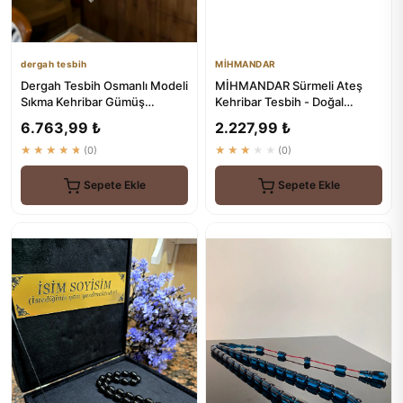
dergah tesbih
MİHMANDAR
Dergah Tesbih Osmanlı Modeli
MİHMANDAR Sürmeli Ateş
Sıkma Kehribar Gümüş
Kehribar Tesbih - Doğal
Tasarım | Premium Kalite
Kehribar ve Sürme
6.763,99 ₺
2.227,99 ₺
Kombinasyonu
★★★★★
(0)
★★★★★
(0)
Sepete Ekle
Sepete Ekle