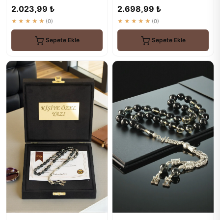
Sıkma Kehribar Te...
GÜMÜŞ İSİMLİ TESBİH
2.023,99 ₺
2.698,99 ₺
★★★★★
(0)
★★★★★
(0)
Sepete Ekle
Sepete Ekle