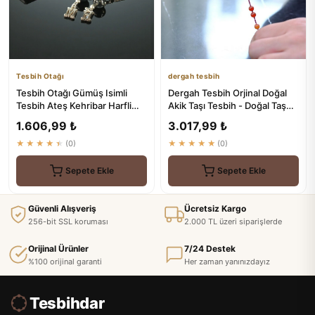
Tesbih Otağı
dergah tesbih
Tesbih Otağı Gümüş Isimli
Dergah Tesbih Orjinal Doğal
Tesbih Ateş Kehribar Harfli
Akik Taşı Tesbih - Doğal Taş
Tesbih
Tesbihler
1.606,99 ₺
3.017,99 ₺
★★★★★
(0)
★★★★★
(0)
Sepete Ekle
Sepete Ekle
Güvenli Alışveriş
Ücretsiz Kargo
256-bit SSL koruması
2.000 TL üzeri siparişlerde
Orijinal Ürünler
7/24 Destek
%100 orijinal garanti
Her zaman yanınızdayız
Tesbihdar