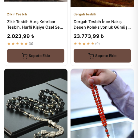
Zikir Tesbih
dergah tesbih
Zikir Tesbih Ateş Kehribar
Dergah Tesbih İnce Nakış
Tesbih, Harfli Kişiye Özel Seri,
Desen Koleksiyonluk Gümüş
Sıkma Kehribar Te...
Tesbih - Dergah Tesbih
2.023,99 ₺
23.773,99 ₺
★★★★★
(0)
★★★★★
(0)
Sepete Ekle
Sepete Ekle