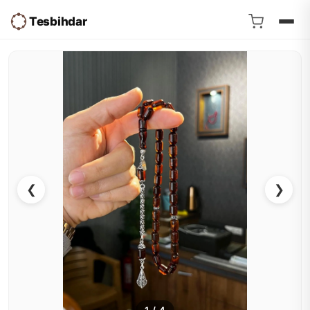
Tesbihdar
❮
❯