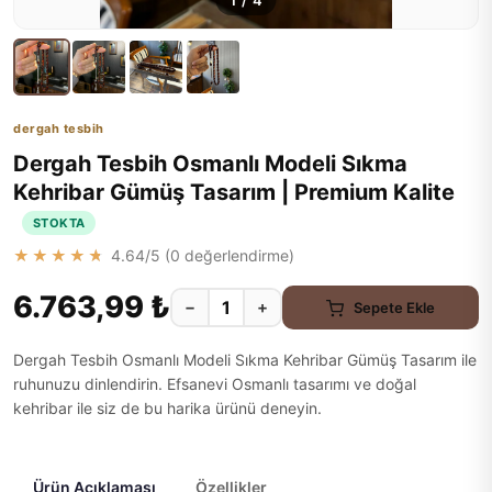
1
/
4
dergah tesbih
Dergah Tesbih Osmanlı Modeli Sıkma
Kehribar Gümüş Tasarım | Premium Kalite
STOKTA
★★★★★
4.64
/5 (
0
değerlendirme)
6.763,99 ₺
−
+
Sepete Ekle
Dergah Tesbih Osmanlı Modeli Sıkma Kehribar Gümüş Tasarım ile
ruhunuzu dinlendirin. Efsanevi Osmanlı tasarımı ve doğal
kehribar ile siz de bu harika ürünü deneyin.
Ürün Açıklaması
Özellikler