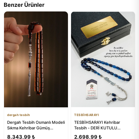
Benzer Ürünler
dergah tesbih
TESBİHSARAYI
Dergah Tesbih Osmanlı Modeli
TESBİHSARAYI Kehribar
Sıkma Kehribar Gümüş
Tesbih - DERİ KUTULU
Tasarım - ₺6180
GÜMÜŞ İSİMLİ TESBİH
8.343,99 ₺
2.698,99 ₺