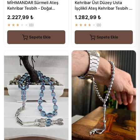
MİHMANDAR Sürmeli Ateş
Kehribar Üst Düzey Usta
Kehribar Tesbih - Doğal
İşçilikli Ateş Kehribar Tesbih -
Kehribar ve Sürme
Kehribar
2.227,99 ₺
1.282,99 ₺
Kombinasyonu
★★★★★
(0)
★★★★★
(0)
Sepete Ekle
Sepete Ekle