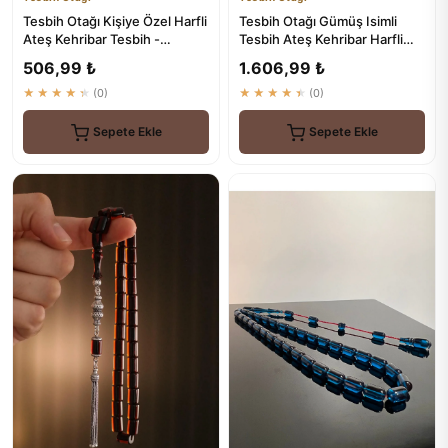
Tesbih Otağı Kişiye Özel Harfli
Tesbih Otağı Gümüş Isimli
Ateş Kehribar Tesbih -
Tesbih Ateş Kehribar Harfli
Premium Kutulu Hediye ...
Tesbih
506,99 ₺
1.606,99 ₺
★★★★★
(0)
★★★★★
(0)
Sepete Ekle
Sepete Ekle