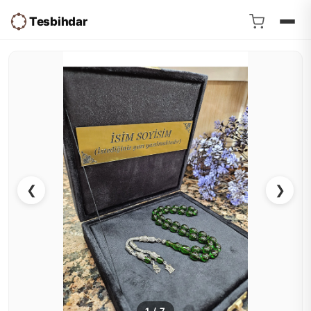
Tesbihdar
❮
❯