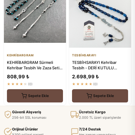
KEHRİBARGRAM
TESBİHSARAYI
KEHRİBARGRAM Sürmeli
TESBİHSARAYI Kehribar
Kehribar Tesbih Ve Zaza Seti -
Tesbih - DERİ KUTULU
Doğal Güzellik
GÜMÜŞ İSİMLİ TESBİH
808,99 ₺
2.698,99 ₺
★★★★★
(0)
★★★★★
(0)
Sepete Ekle
Sepete Ekle
Güvenli Alışveriş
Ücretsiz Kargo
256-bit SSL koruması
2.000 TL üzeri siparişlerde
Orijinal Ürünler
7/24 Destek
%100 orijinal garanti
Her zaman yanınızdayız