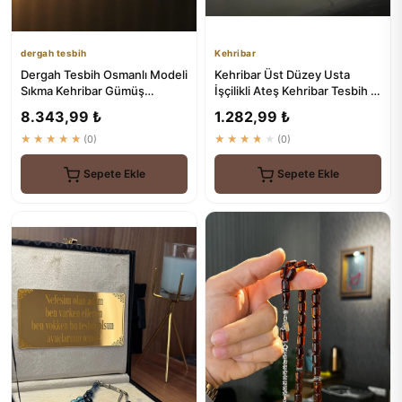
dergah tesbih
Kehribar
Dergah Tesbih Osmanlı Modeli
Kehribar Üst Düzey Usta
Sıkma Kehribar Gümüş
İşçilikli Ateş Kehribar Tesbih -
Tasarım - ₺6180
Kehribar
8.343,99 ₺
1.282,99 ₺
★★★★★
(0)
★★★★★
(0)
Sepete Ekle
Sepete Ekle