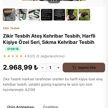
1
/
7
Zikir Tesbih
Zikir Tesbih Ateş Kehribar Tesbih, Harfli
Kişiye Özel Seri, Sıkma Kehribar Tesbih
STOKTA
★★★★★
4.83
/5 (
0
değerlendirme)
2.968,99 ₺
−
+
Sepete Ekle
Zikir Tesbih markası tarafından üretilen bu harfli kişiye özel ateş
kehribar tesbih, ustalıklı gümüş kaplama ile sizin için özel
hazırlanmıştır. ₺2199
Ürün Açıklaması
Özellikler