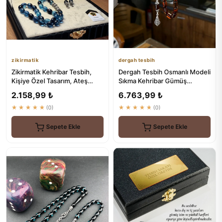
zikirmatik
dergah tesbih
Zikirmatik Kehribar Tesbih,
Dergah Tesbih Osmanlı Modeli
Kişiye Özel Tasarım, Ateş
Sıkma Kehribar Gümüş
Kehribar, Sertifikalı
Tasarım | Premium Kalite
2.158,99 ₺
6.763,99 ₺
★★★★★
(0)
★★★★★
(0)
Sepete Ekle
Sepete Ekle