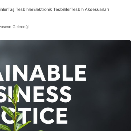
hler
Taş Tesbihler
Elektronik Tesbihler
Tesbih Aksesuarları
nyasının Geleceği