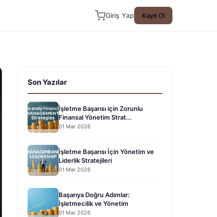
Giriş Yap
Kayıt Ol
Son Yazılar
İşletme Başarısı için Zorunlu
Finansal Yönetim Strat...
01 Mar 2026
İşletme Başarısı İçin Yönetim ve
Liderlik Stratejileri
01 Mar 2026
Başarıya Doğru Adımlar:
İşletmecilik ve Yönetim
01 Mar 2026