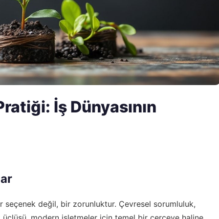
Pratiği: İş Dünyasının
lar
ir seçenek değil, bir zorunluktur. Çevresel sorumluluk,
 üçlüsü, modern işletmeler için temel bir çerçeve haline