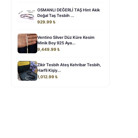
OSMANLI DEĞERLİ TAŞ Hint Akik
Doğal Taş Tesbih ...
929.99 ₺
Ventino Silver Düz Küre Kesim
Minik Boy 925 Aya...
9,449.99 ₺
Zikir Tesbih Ateş Kehribar Tesbih,
Harfli Kişiy...
1,012.99 ₺