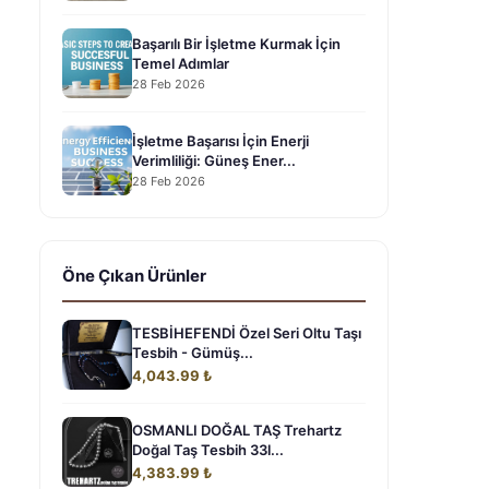
Başarılı Bir İşletme Kurmak İçin
Temel Adımlar
28 Feb 2026
İşletme Başarısı İçin Enerji
Verimliliği: Güneş Ener...
28 Feb 2026
Öne Çıkan Ürünler
TESBİHEFENDİ Özel Seri Oltu Taşı
Tesbih - Gümüş...
4,043.99 ₺
OSMANLI DOĞAL TAŞ Trehartz
Doğal Taş Tesbih 33l...
4,383.99 ₺