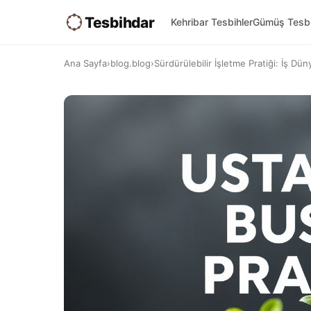
Tesbihdar
Kehribar Tesbihler
Gümüş Tesbi
Ana Sayfa
›
blog.blog
›
Sürdürülebilir İşletme Pratiği: İş Dü