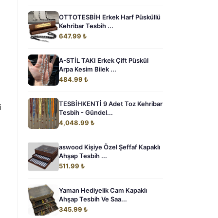
OTTOTESBİH Erkek Harf Püsküllü
Kehribar Tesbih ...
647.99 ₺
A-STİL TAKI Erkek Çift Püskül
Arpa Kesim Bilek ...
484.99 ₺
TESBİHKENTİ 9 Adet Toz Kehribar
i
Tesbih - Gündel...
4,048.99 ₺
aswood Kişiye Özel Şeffaf Kapaklı
Ahşap Tesbih ...
511.99 ₺
Yaman Hediyelik Cam Kapaklı
Ahşap Tesbih Ve Saa...
345.99 ₺