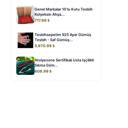
Genel Markalar 10'lu Kutu Tesbih
Kolyeksin Ahşa...
717.99 ₺
Tesbihsepetim 925 Ayar Gümüş
Tesbih - Saf Gümüş...
5,970.99 ₺
Atolyezone Sertifikalı Usta Işçilikli
Sıkma Güm...
808.99 ₺