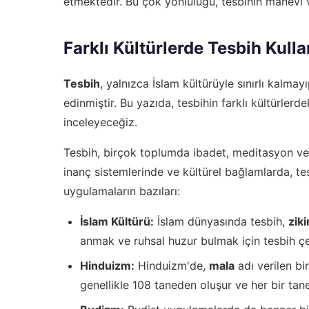
etmektedir. Bu çok yönlülüğü, tesbihin manevi v
Farklı Kültürlerde Tesbih Kull
Tesbih
, yalnızca İslam kültürüyle sınırlı kalmay
edinmiştir. Bu yazıda, tesbihin farklı kültürlerd
inceleyeceğiz.
Tesbih, birçok toplumda ibadet, meditasyon ve r
inanç sistemlerinde ve kültürel bağlamlarda, te
uygulamaların bazıları:
İslam Kültürü:
İslam dünyasında tesbih,
ziki
anmak ve ruhsal huzur bulmak için tesbih çek
Hinduizm:
Hinduizm'de,
mala
adı verilen bi
genellikle 108 taneden oluşur ve her bir tane