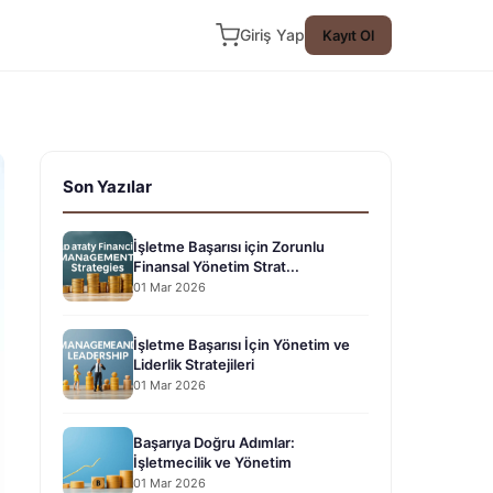
Giriş Yap
Kayıt Ol
Son Yazılar
İşletme Başarısı için Zorunlu
Finansal Yönetim Strat...
01 Mar 2026
İşletme Başarısı İçin Yönetim ve
Liderlik Stratejileri
01 Mar 2026
Başarıya Doğru Adımlar:
İşletmecilik ve Yönetim
01 Mar 2026