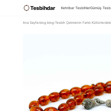
Tesbihdar
Kehribar Tesbihler
Gümüş Tesbi
Ana Sayfa
›
blog.blog
›
Tesbih Çekmenin Farklı Kültürlerdeki