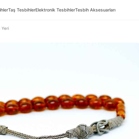
hler
Taş Tesbihler
Elektronik Tesbihler
Tesbih Aksesuarları
 Yeri