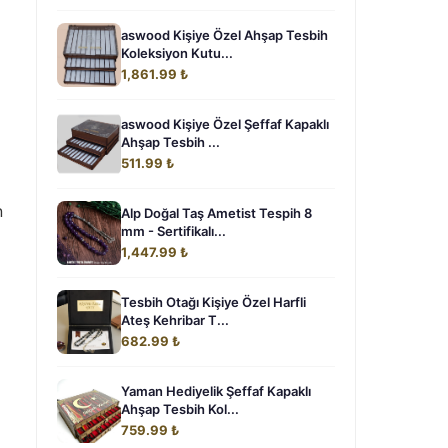
aswood Kişiye Özel Ahşap Tesbih
Koleksiyon Kutu...
1,861.99 ₺
aswood Kişiye Özel Şeffaf Kapaklı
Ahşap Tesbih ...
511.99 ₺
n
Alp Doğal Taş Ametist Tespih 8
mm - Sertifikalı...
1,447.99 ₺
Tesbih Otağı Kişiye Özel Harfli
Ateş Kehribar T...
682.99 ₺
Yaman Hediyelik Şeffaf Kapaklı
Ahşap Tesbih Kol...
759.99 ₺