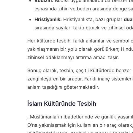
Budizm:
Budist uygulamalarda da benzer bir 
esnasında zihin ve beden arasında denge sağl
Hristiyanlık:
Hristiyanlıkta, bazı gruplar
dua
sırasında sayıları takip etmek ve zihinsel oda
Her kültürde tesbih, farklı anlamlar ve sembolle
yakınlaşmanın bir yolu olarak görülürken; Hindu
zihinsel odaklanmayı artırma amacı taşır.
Sonuç olarak, tesbih, çeşitli kültürlerde benzer
zenginleştiren bir araçtır. Farklı inanç sistemle
anlam taşıdığını göstermektedir.
İslam Kültüründe Tesbih
, Müslümanların ibadetlerinde ve günlük yaşamla
O'na yakınlaşmak için kullanılan bir araç olara