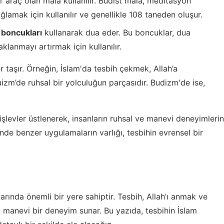
araç olan mala kullanılır. Budist mala, meditasyon
amak için kullanılır ve genellikle 108 taneden oluşur.
 boncukları
kullanarak dua eder. Bu boncuklar, dua
klanmayı artırmak için kullanılır.
r taşır. Örneğin, İslam'da tesbih çekmek, Allah’a
izm’de ruhsal bir yolculuğun parçasıdır. Budizm'de ise,
 işlevler üstlenerek, insanların ruhsal ve manevi deneyimlerin
rinde benzer uygulamaların varlığı, tesbihin evrensel bir
rında önemli bir yere sahiptir. Tesbih, Allah’ı anmak ve
k, manevi bir deneyim sunar. Bu yazıda, tesbihin İslam