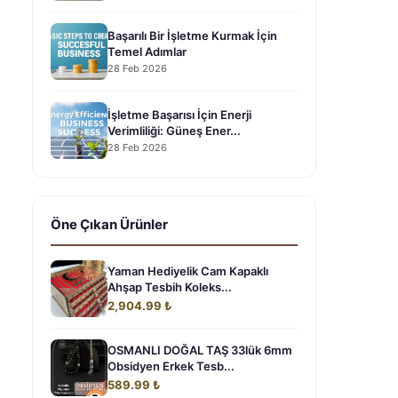
Başarılı Bir İşletme Kurmak İçin
Temel Adımlar
28 Feb 2026
İşletme Başarısı İçin Enerji
Verimliliği: Güneş Ener...
28 Feb 2026
Öne Çıkan Ürünler
Yaman Hediyelik Cam Kapaklı
Ahşap Tesbih Koleks...
2,904.99 ₺
OSMANLI DOĞAL TAŞ 33lük 6mm
Obsidyen Erkek Tesb...
589.99 ₺