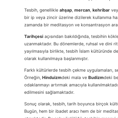
Tesbih, genellikle
ahşap
,
mercan
,
kehribar
ve
bir ip veya zincir üzerine dizilerek kullanıma haz
zamanda bir meditasyon ve konsantrasyon aracı
Tarihçesi
açısından bakıldığında, tesbihin kök
uzanmaktadır. Bu dönemlerde, ruhsal ve dini ritü
yayılmasıyla birlikte, tesbih İslam kültüründe d
olarak kullanılmaya başlanmıştır.
Farklı kültürlerde tesbih çekme uygulamaları, sem
Örneğin,
Hinduizm
deki mala ve
Budizm
deki be
odaklanmayı artırmak amacıyla kullanılmaktadır.
edilmesini sağlamaktadır.
Sonuç olarak, tesbih, tarih boyunca birçok kültü
Bugün, hem bir ibadet aracı hem de bir medita