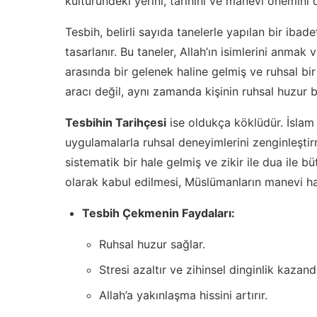
kültüründeki yerini, tarihini ve manevi önemini d
Tesbih, belirli sayıda tanelerle yapılan bir ibad
tasarlanır. Bu taneler, Allah’ın isimlerini anmak
arasında bir gelenek haline gelmiş ve ruhsal bi
aracı değil, aynı zamanda kişinin ruhsal huzur 
Tesbihin Tarihçesi
ise oldukça köklüdür. İslam
uygulamalarla ruhsal deneyimlerini zenginleştirm
sistematik bir hale gelmiş ve zikir ile dua ile 
olarak kabul edilmesi, Müslümanların manevi ha
Tesbih Çekmenin Faydaları:
Ruhsal huzur sağlar.
Stresi azaltır ve zihinsel dinginlik kazandı
Allah’a yakınlaşma hissini artırır.