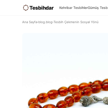
Tesbihdar
Kehribar Tesbihler
Gümüş Tesbi
Ana Sayfa
›
blog.blog
›
Tesbih Çekmenin Sosyal Yönü