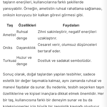
taşların enerjileri, kullanıcılarına farklı şekillerde
yansıyabilir. Örneğin, ametistin ruhsal rahatlama sağlaması,
oniksin koruyucu bir kalkan görevi görmesi gibi.
Taş
Özellikleri
Faydaları
Ruhsal
Zihni sakinleştirir, negatif enerjileri
Ametist
denge
uzaklaştırır.
Cesaret verir, olumsuz düşünceleri
Oniks
Dayanıklılık
bertaraf eder.
Huzur ve
Turkuaz
Dostluk ve sadakat sembolüdür.
denge
Sonuç olarak, doğal taşlardan yapılan tesbihler, sadece
estetik bir değer taşımakla kalmaz, aynı zamanda ruhsal ve
manevi faydalar da sunar. Bu nedenle, tesbih seçerken taşın
özelliklerine ve kişisel inançlara dikkat etmek önemlidir. Her
bir taş, kullanıcısına farklı bir deneyim sunar ve bu da
koleksiyonerler için büyük bir zenginlik kaynağı oluşturur.