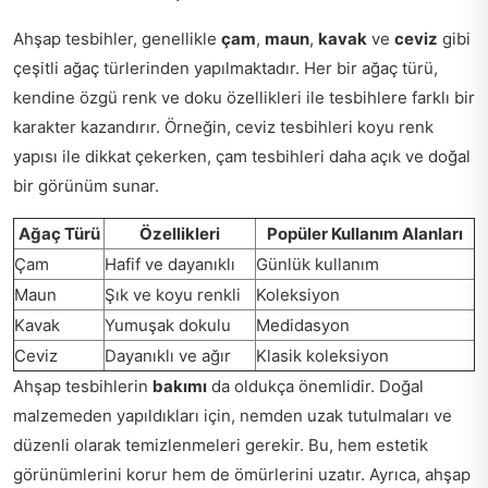
Ahşap tesbihler, genellikle
çam
,
maun
,
kavak
ve
ceviz
gibi
çeşitli ağaç türlerinden yapılmaktadır. Her bir ağaç türü,
kendine özgü renk ve doku özellikleri ile tesbihlere farklı bir
karakter kazandırır. Örneğin, ceviz tesbihleri koyu renk
yapısı ile dikkat çekerken, çam tesbihleri daha açık ve doğal
bir görünüm sunar.
Ağaç Türü
Özellikleri
Popüler Kullanım Alanları
Çam
Hafif ve dayanıklı
Günlük kullanım
Maun
Şık ve koyu renkli
Koleksiyon
Kavak
Yumuşak dokulu
Medidasyon
Ceviz
Dayanıklı ve ağır
Klasik koleksiyon
Ahşap tesbihlerin
bakımı
da oldukça önemlidir. Doğal
malzemeden yapıldıkları için, nemden uzak tutulmaları ve
düzenli olarak temizlenmeleri gerekir. Bu, hem estetik
görünümlerini korur hem de ömürlerini uzatır. Ayrıca, ahşap