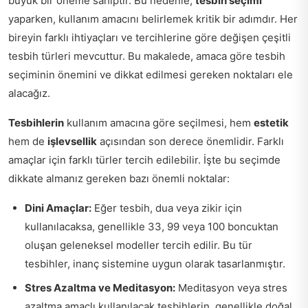
büyük bir öneme sahiptir. Bu nedenle,
tesbih seçimi
yaparken, kullanım amacını belirlemek kritik bir adımdır. Her
bireyin farklı ihtiyaçları ve tercihlerine göre değişen çeşitli
tesbih türleri mevcuttur. Bu makalede, amaca göre tesbih
seçiminin önemini ve dikkat edilmesi gereken noktaları ele
alacağız.
Tesbihlerin
kullanım amacına göre seçilmesi, hem
estetik
hem de
işlevsellik
açısından son derece önemlidir. Farklı
amaçlar için farklı türler tercih edilebilir. İşte bu seçimde
dikkate almanız gereken bazı önemli noktalar:
Dini Amaçlar:
Eğer tesbih, dua veya zikir için
kullanılacaksa, genellikle 33, 99 veya 100 boncuktan
oluşan geleneksel modeller tercih edilir. Bu tür
tesbihler, inanç sistemine uygun olarak tasarlanmıştır.
Stres Azaltma ve Meditasyon:
Meditasyon veya stres
azaltma amaçlı kullanılacak tesbihlerin, genellikle doğal