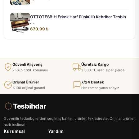
OTTOTESBİH Erkek Harf Püsküllü Kehribar Tesbih
...
670.99 ₺
Güvenli Alışveriş
Ücretsiz Kargo
256-bit SSL koruması
2.000 TL üzeri siparişlerde
Orijinal Ürünler
7/24 Destek
%100 orijinal garanti
Her zaman yanınızdayız
Tesbihdar
Güvenilir tedarikçilerden seçilmiş kaliteli ürünler, tek adreste. Orijinal ürünler,
hızlı teslimat.
Kurumsal
Yardım