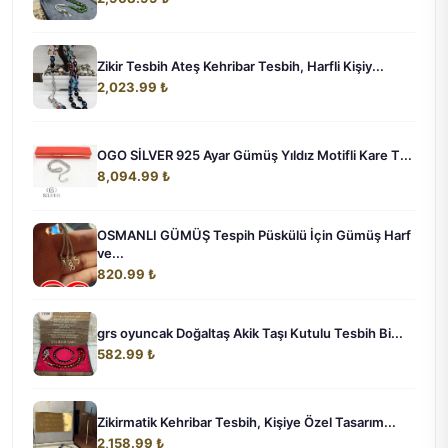
Zikir Tesbih Ateş Kehribar Tesbih, Harfli Kişiy...
2,023.99 ₺
OGO SİLVER 925 Ayar Gümüş Yıldız Motifli Kare T...
8,094.99 ₺
OSMANLI GÜMÜŞ Tespih Püskülü İçin Gümüş Harf
ve...
820.99 ₺
grs oyuncak Doğaltaş Akik Taşı Kutulu Tesbih Bi...
582.99 ₺
Zikirmatik Kehribar Tesbih, Kişiye Özel Tasarım...
2,158.99 ₺