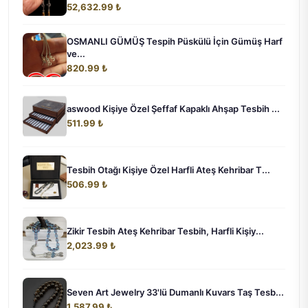
52,632.99 ₺
OSMANLI GÜMÜŞ Tespih Püskülü İçin Gümüş Harf
ve...
820.99 ₺
aswood Kişiye Özel Şeffaf Kapaklı Ahşap Tesbih ...
511.99 ₺
Tesbih Otağı Kişiye Özel Harfli Ateş Kehribar T...
506.99 ₺
Zikir Tesbih Ateş Kehribar Tesbih, Harfli Kişiy...
2,023.99 ₺
Seven Art Jewelry 33'lü Dumanlı Kuvars Taş Tesb...
1,587.99 ₺