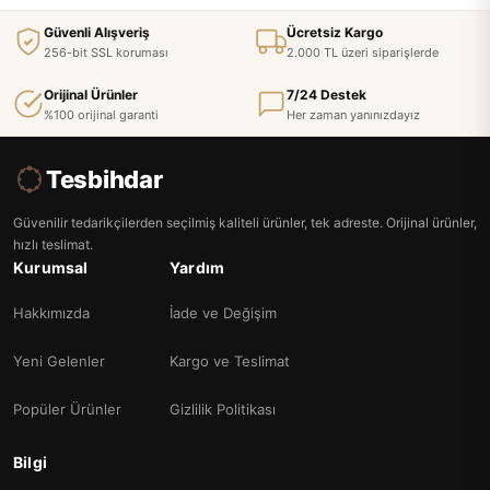
Güvenli Alışveriş
Ücretsiz Kargo
256-bit SSL koruması
2.000 TL üzeri siparişlerde
Orijinal Ürünler
7/24 Destek
%100 orijinal garanti
Her zaman yanınızdayız
Tesbihdar
Güvenilir tedarikçilerden seçilmiş kaliteli ürünler, tek adreste. Orijinal ürünler,
hızlı teslimat.
Kurumsal
Yardım
Hakkımızda
İade ve Değişim
Yeni Gelenler
Kargo ve Teslimat
Popüler Ürünler
Gizlilik Politikası
Bilgi