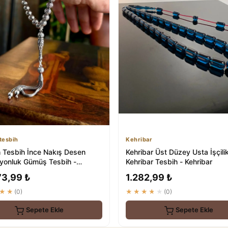
tesbih
Kehribar
 Tesbih İnce Nakış Desen
Kehribar Üst Düzey Usta İşçilik
iyonluk Gümüş Tesbih -
Kehribar Tesbih - Kehribar
 Tesbih
73,99 ₺
1.282,99 ₺
★★
(0)
★★★★★
(0)
Sepete Ekle
Sepete Ekle