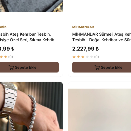
sbih
MİHMANDAR
esbih Ateş Kehribar Tesbih,
MİHMANDAR Sürmeli Ateş Keh
Kişiye Özel Seri, Sıkma Kehribar
Tesbih - Doğal Kehribar ve Sü
Kombinasyonu
8,99 ₺
2.227,99 ₺
★★
(0)
★★★★★
(0)
Sepete Ekle
Sepete Ekle