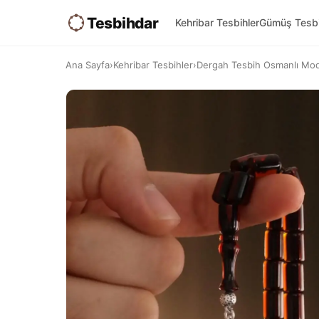
Tesbihdar
Kehribar Tesbihler
Gümüş Tesbi
Ana Sayfa
›
Kehribar Tesbihler
›
Dergah Tesbih Osmanlı Mode