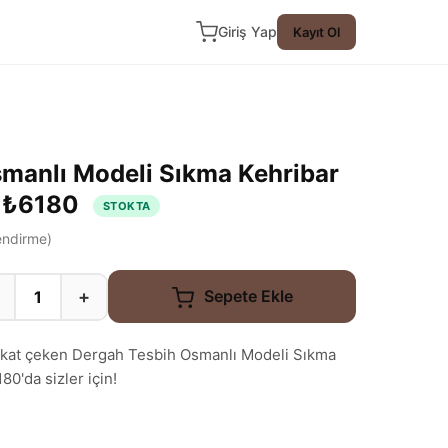
Giriş Yap
Kayıt Ol
manlı Modeli Sıkma Kehribar
- ₺6180
STOKTA
ndirme)
+
Sepete Ekle
 dikkat çeken Dergah Tesbih Osmanlı Modeli Sıkma
0'da sizler için!