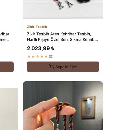
Zikir Tesbih
ribar
Zikir Tesbih Ateş Kehribar Tesbih,
rme
Harfli Kişiye Özel Seri, Sıkma Kehribar
Te...
2.023,99 ₺
★★★★★
(0)
Sepete Ekle