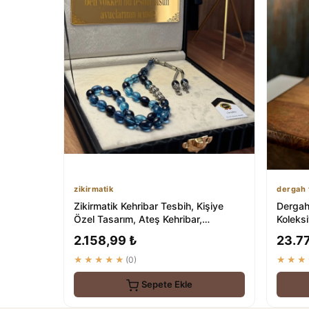
zikirmatik
dergah 
Zikirmatik Kehribar Tesbih, Kişiye
Dergah
Özel Tasarım, Ateş Kehribar,
Koleks
Sertifikalı
Dergah
2.158,99 ₺
23.7
★★★★★
(0)
★★★
Sepete Ekle