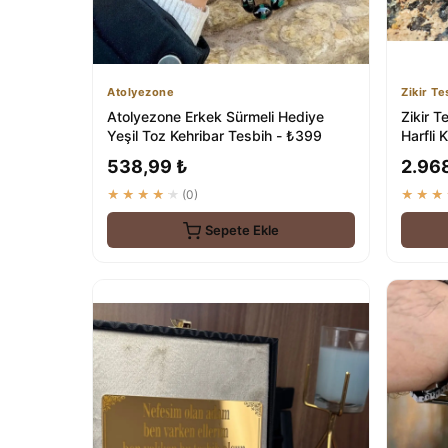
Atolyezone
Zikir Te
Atolyezone Erkek Sürmeli Hediye
Zikir T
Yeşil Toz Kehribar Tesbih - ₺399
Harfli 
Te...
538,99 ₺
2.96
★★★★★
(0)
★★★
Sepete Ekle