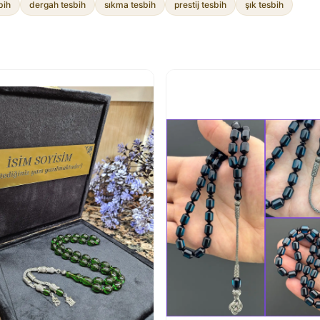
bih
dergah tesbih
sıkma tesbih
prestij tesbih
şık tesbih