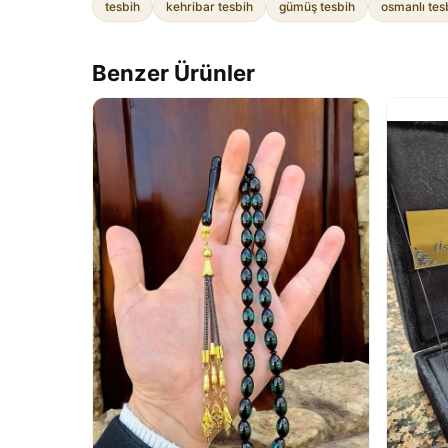
tesbih
kehribar tesbih
gümüş tesbih
osmanlı tes
Benzer Ürünler