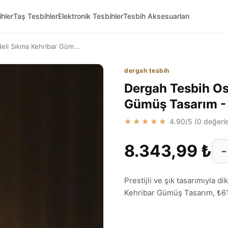
hler
Taş Tesbihler
Elektronik Tesbihler
Tesbih Aksesuarları
li Sıkma Kehribar Güm...
dergah tesbih
Dergah Tesbih Os
Gümüş Tasarım 
★★★★★
4.90
/5 (
0
değerle
8.343,99 ₺
−
Prestijli ve şık tasarımıyla
Kehribar Gümüş Tasarım, ₺618