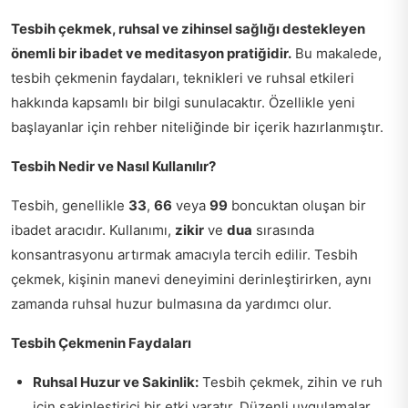
Tesbih çekmek, ruhsal ve zihinsel sağlığı destekleyen
önemli bir ibadet ve meditasyon pratiğidir.
Bu makalede,
tesbih çekmenin faydaları, teknikleri ve ruhsal etkileri
hakkında kapsamlı bir bilgi sunulacaktır. Özellikle yeni
başlayanlar için rehber niteliğinde bir içerik hazırlanmıştır.
Tesbih Nedir ve Nasıl Kullanılır?
Tesbih, genellikle
33
,
66
veya
99
boncuktan oluşan bir
ibadet aracıdır. Kullanımı,
zikir
ve
dua
sırasında
konsantrasyonu artırmak amacıyla tercih edilir. Tesbih
çekmek, kişinin manevi deneyimini derinleştirirken, aynı
zamanda ruhsal huzur bulmasına da yardımcı olur.
Tesbih Çekmenin Faydaları
Ruhsal Huzur ve Sakinlik:
Tesbih çekmek, zihin ve ruh
için sakinleştirici bir etki yaratır. Düzenli uygulamalar,