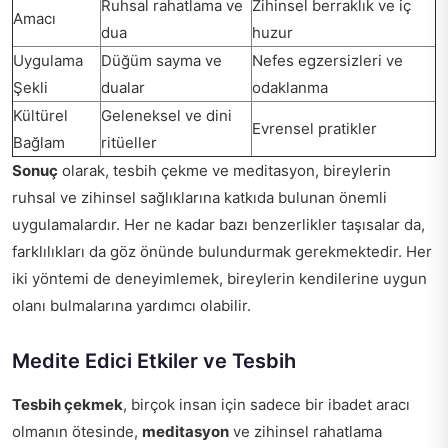
Ruhsal rahatlama ve
Zihinsel berraklık ve iç
Amacı
dua
huzur
Uygulama
Düğüm sayma ve
Nefes egzersizleri ve
Şekli
dualar
odaklanma
Kültürel
Geleneksel ve dini
Evrensel pratikler
Bağlam
ritüeller
Sonuç
olarak, tesbih çekme ve meditasyon, bireylerin
ruhsal ve zihinsel sağlıklarına katkıda bulunan önemli
uygulamalardır. Her ne kadar bazı benzerlikler taşısalar da,
farklılıkları da göz önünde bulundurmak gerekmektedir. Her
iki yöntemi de deneyimlemek, bireylerin kendilerine uygun
olanı bulmalarına yardımcı olabilir.
Medite Edici Etkiler ve Tesbih
Tesbih çekmek
, birçok insan için sadece bir ibadet aracı
olmanın ötesinde,
meditasyon
ve zihinsel rahatlama