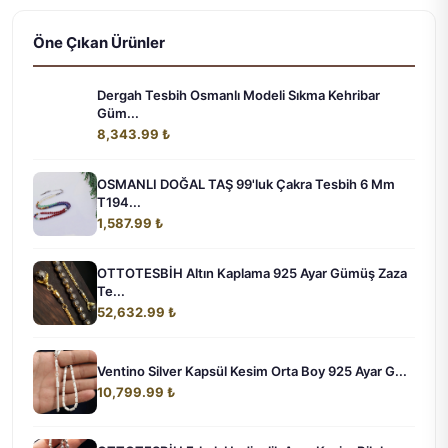
Öne Çıkan Ürünler
Dergah Tesbih Osmanlı Modeli Sıkma Kehribar
Güm...
8,343.99 ₺
OSMANLI DOĞAL TAŞ 99'luk Çakra Tesbih 6 Mm
T194...
1,587.99 ₺
OTTOTESBİH Altın Kaplama 925 Ayar Gümüş Zaza
Te...
52,632.99 ₺
Ventino Silver Kapsül Kesim Orta Boy 925 Ayar G...
10,799.99 ₺