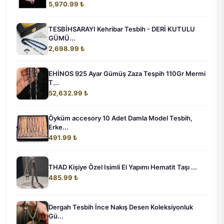
5,970.99 ₺
TESBİHSARAYI Kehribar Tesbih - DERİ KUTULU
GÜMÜ...
2,698.99 ₺
EHİNOS 925 Ayar Gümüş Zaza Tespih 110Gr Mermi
T...
52,632.99 ₺
Öyküm accesory 10 Adet Damla Model Tesbih,
Erke...
491.99 ₺
THAD Kişiye Özel Isimli El Yapımı Hematit Taşı ...
485.99 ₺
Dergah Tesbih İnce Nakış Desen Koleksiyonluk
Gü...