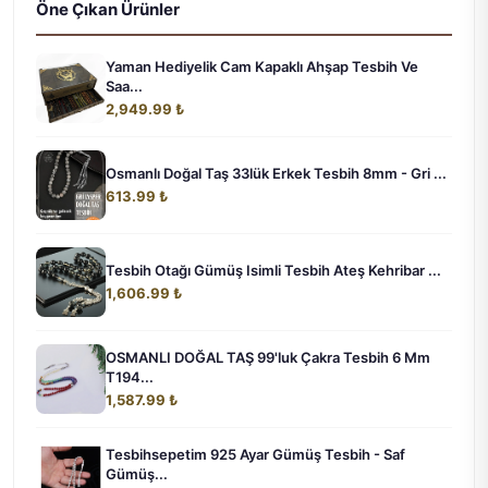
Öne Çıkan Ürünler
Yaman Hediyelik Cam Kapaklı Ahşap Tesbih Ve
Saa...
2,949.99 ₺
Osmanlı Doğal Taş 33lük Erkek Tesbih 8mm - Gri ...
613.99 ₺
Tesbih Otağı Gümüş Isimli Tesbih Ateş Kehribar ...
1,606.99 ₺
OSMANLI DOĞAL TAŞ 99'luk Çakra Tesbih 6 Mm
T194...
1,587.99 ₺
Tesbihsepetim 925 Ayar Gümüş Tesbih - Saf
Gümüş...