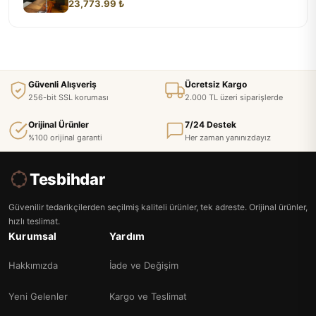
23,773.99 ₺
Güvenli Alışveriş
Ücretsiz Kargo
256-bit SSL koruması
2.000 TL üzeri siparişlerde
Orijinal Ürünler
7/24 Destek
%100 orijinal garanti
Her zaman yanınızdayız
Tesbihdar
Güvenilir tedarikçilerden seçilmiş kaliteli ürünler, tek adreste. Orijinal ürünler,
hızlı teslimat.
Kurumsal
Yardım
Hakkımızda
İade ve Değişim
Yeni Gelenler
Kargo ve Teslimat